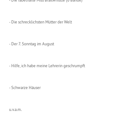
- Die fabelhafte Miss Braitwhistle (6 Bände)
- Die schrecklichsten Mütter der Welt
- Der 7. Sonntag im August
- Hilfe, ich habe meine Lehrerin geschrumpft
- Schwarze Häuser
u.v.a.m.