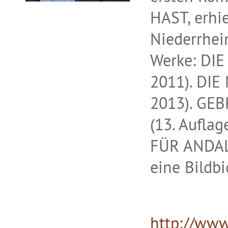
HAST, erhi
Niederrhein
Werke: DI
2011). DI
2013). G
(13. Aufl
FÜR ANDALU
eine Bildb
http://www