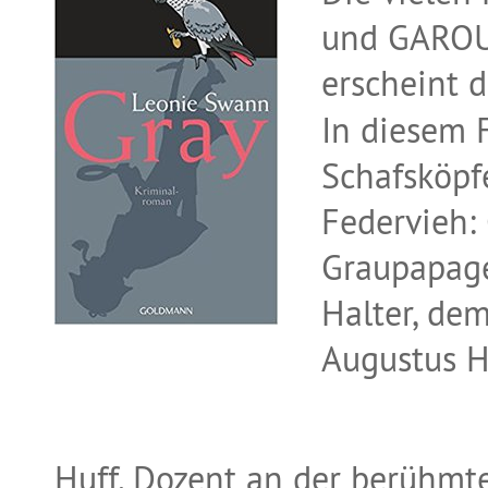
und GAROU 
erscheint 
In diesem F
Schafsköpfe
Federvieh: 
Graupapage
Halter, de
Augustus H
Huff, Dozent an der berühmte