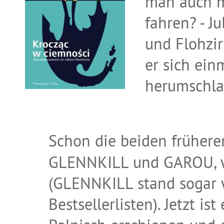
man auch m
fahren? - J
und Flohzir
er sich ein
herumschl
Schon die beiden frühere
GLENNKILL und GAROU, wa
(GLENNKILL stand sogar 
Bestsellerlisten). Jetzt