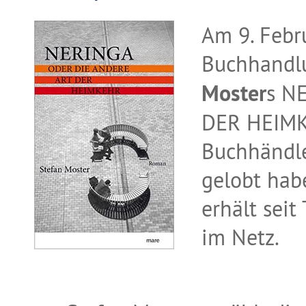
Am 9. Febru
Buchhandl
Moster
s N
DER HEIMKE
Buchhändle
gelobt habe
erhält sei
im Netz.